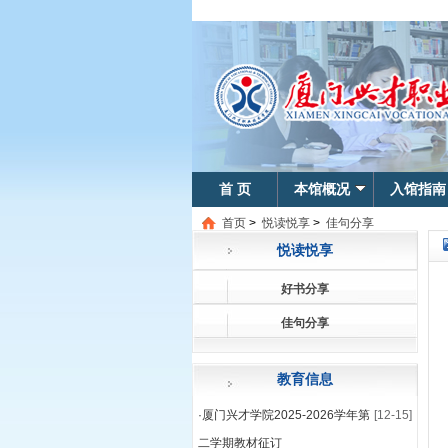
首 页
本馆概况
入馆指南
首页
>
悦读悦享
>
佳句分享
悦读悦享
好书分享
佳句分享
教育信息
·
厦门兴才学院2025-2026学年第
[12-15]
二学期教材征订