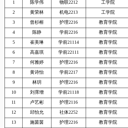
1
陈学伟
物联2212
工学院
2
黄荣林
机电2213
工学院
3
曾杉榕
护理2216
教育学院
4
陈静
学前2216
教育学院
5
崔美琳
学前21114
教育学院
6
高嘉琪
学前22111
教育学院
7
何雅婷
护理2216
教育学院
8
黄诗怡
学前2217
教育学院
9
林玥
护理2216
教育学院
10
刘霈增
学前21118
教育学院
11
卢艺彬
护理2116
教育学院
12
邱怡允
社体2252
教育学院
13
施茵茵
护理2216
教育学院