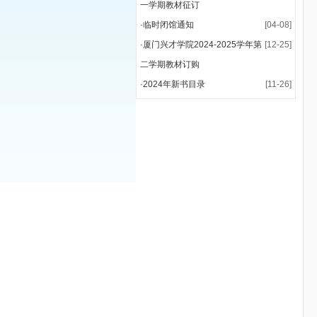
一学期教材征订
·
临时闭馆通知
[04-08]
·
厦门兴才学院2024-2025学年第
[12-25]
二学期教材订购
·
2024年新书目录
[11-26]