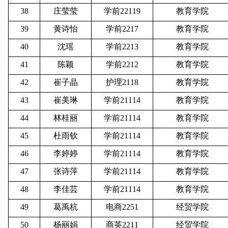
38
庄莹莹
学前22119
教育学院
39
黄诗怡
学前2217
教育学院
40
沈瑶
学前2213
教育学院
41
陈颖
学前2212
教育学院
42
崔子晶
护理2118
教育学院
43
崔美琳
学前21114
教育学院
44
林桂丽
学前21114
教育学院
45
杜雨钦
学前21114
教育学院
46
李婷婷
学前21114
教育学院
47
张诗萍
学前21114
教育学院
48
李佳芸
学前21114
教育学院
49
葛禹杭
电商2251
经贸学院
50
杨丽娟
商英2211
经贸学院