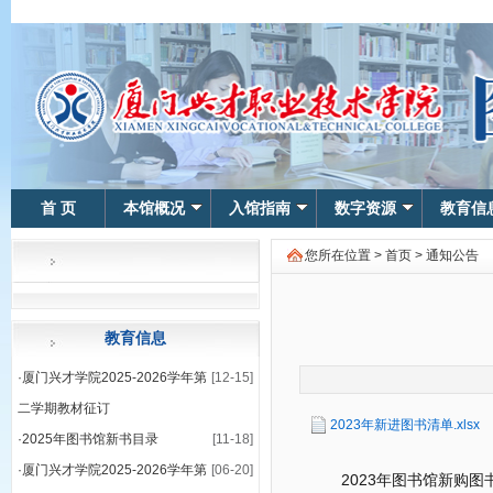
首 页
本馆概况
入馆指南
数字资源
教育信
您所在位置 >
首页
>
通知公告
教育信息
·
厦门兴才学院2025-2026学年第
[12-15]
二学期教材征订
2023年新进图书清单.xlsx
·
2025年图书馆新书目录
[11-18]
·
厦门兴才学院2025-2026学年第
[06-20]
2023年
图书馆新购图