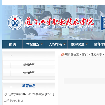
首 页
本馆概况
入馆指南
数字资源
教育信
您所在位置 >
首页
>
佳文分享
>
好书分享
佳句分享
教育信息
·
厦门兴才学院2025-2026学年第
[12-15]
二学期教材征订