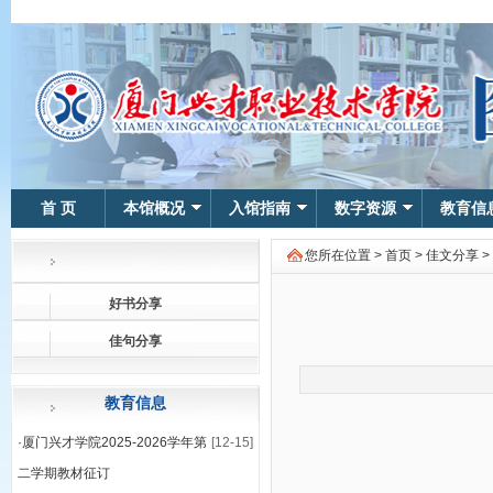
首 页
本馆概况
入馆指南
数字资源
教育信
您所在位置 >
首页
>
佳文分享
>
好书分享
佳句分享
教育信息
·
厦门兴才学院2025-2026学年第
[12-15]
二学期教材征订