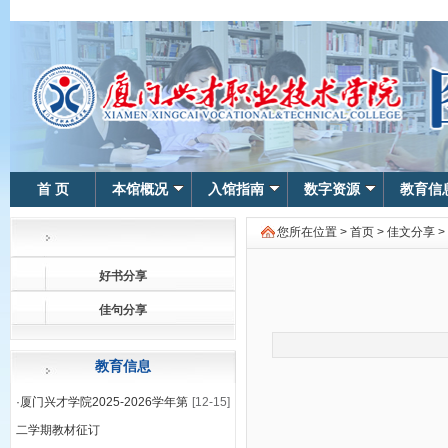
首 页
本馆概况
入馆指南
数字资源
教育信
您所在位置 >
首页
>
佳文分享
>
好书分享
佳句分享
教育信息
·
厦门兴才学院2025-2026学年第
[12-15]
二学期教材征订