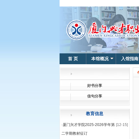
首 页
本馆概况
入馆指南
好书分享
佳句分享
教育信息
·
厦门兴才学院2025-2026学年第
[12-15]
二学期教材征订