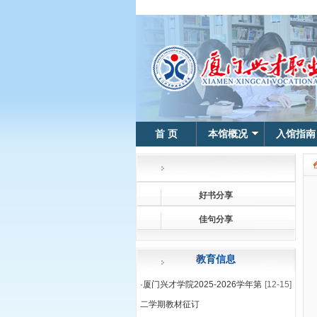
首 页
本馆概况
入馆指南
好书分享
佳句分享
教育信息
·
厦门兴才学院2025-2026学年第
[12-15]
二学期教材征订