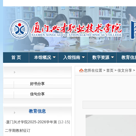
首 页
本馆概况
入馆指南
数字资源
教育信
您所在位置 >
首页
>
佳文分享
>
好书分享
佳句分享
教育信息
·
厦门兴才学院2025-2026学年第
[12-15]
二学期教材征订